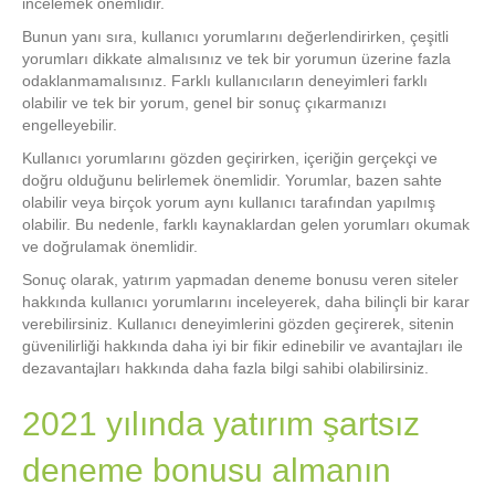
incelemek önemlidir.
Bunun yanı sıra, kullanıcı yorumlarını değerlendirirken, çeşitli
yorumları dikkate almalısınız ve tek bir yorumun üzerine fazla
odaklanmamalısınız. Farklı kullanıcıların deneyimleri farklı
olabilir ve tek bir yorum, genel bir sonuç çıkarmanızı
engelleyebilir.
Kullanıcı yorumlarını gözden geçirirken, içeriğin gerçekçi ve
doğru olduğunu belirlemek önemlidir. Yorumlar, bazen sahte
olabilir veya birçok yorum aynı kullanıcı tarafından yapılmış
olabilir. Bu nedenle, farklı kaynaklardan gelen yorumları okumak
ve doğrulamak önemlidir.
Sonuç olarak, yatırım yapmadan deneme bonusu veren siteler
hakkında kullanıcı yorumlarını inceleyerek, daha bilinçli bir karar
verebilirsiniz. Kullanıcı deneyimlerini gözden geçirerek, sitenin
güvenilirliği hakkında daha iyi bir fikir edinebilir ve avantajları ile
dezavantajları hakkında daha fazla bilgi sahibi olabilirsiniz.
2021 yılında yatırım şartsız
deneme bonusu almanın