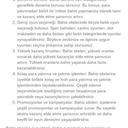
genellikle deneme bonusu alırsınız. Bu bonus, para
yatırmadan belirli bir miktar bahis yapmanıza olanak tanır
ve kazanç elde etme şansınızı artırır.
Geniş oyun seçeneği: Bahis sitelerinde birçok farklı oyun
seçeneği bulunur. Spor bahisleri, casino oyunları, slot
makineleri ve daha fazlası gibi farklı kategorilerde oyunlar
oynayabilirsiniz. Böylece zevkinize ve ilginize uygun
oyunları seçme imkanına sahip olursunuz.
Yüksek kazanç fırsatları: Bahis siteleri, yüksek oranlar
sunarak daha yüksek kazançlar elde etme şansınızı
artırır. Yüksek oranlarla bahis yaparak daha fazla
kazanabilirsiniz.
Kolay para yatırma ve çekme işlemleri: Bahis sitelerine
üyelikle birlikte kolay ve hızlı para yatırma ve çekme
işlemlerinden faydalanabilirsiniz. Çeşitli ödeme
seçenekleriyle istediğiniz zaman hesabınıza para
yatırabilir veya kazançlarınızı çekebilirsiniz.
Promosyonlar ve kampanyalar: Bahis siteleri, üyelerine
çeşitli promosyonlar ve kampanyalar sunar. Bu sayede
ekstra kazanç elde etme şansınızı artırabilir ve daha
keyifli bir oyun deneyimi yaşayabilirsiniz.
Bahis sitesine üye olmak, bahis oynamanın heyecanını ve