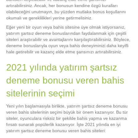
artırabilirsiniz. Ancak, her bonusun kendine özgü kuralları
olabileceğini unutmayın, bu yüzden mutlaka bonus koşullarını
okumalı ve gereklilikleri yerine getirmelisiniz.
Eğer yeni bir oyun veya bahis sitesine üye olmak istiyorsanız,
yatırım şartsız deneme bonuslarından faydalanmak için çeşitli
siteleri araştırabilir ve avantajlarını karşılaştırabilirsiniz. Böylece,
deneme bonuslarıyla oyun veya bahis deneyiminizi daha keyifli
hale getirebilir ve kazanç elde etme şansınızı artırabilirsiniz.
2021 yılında yatırım şartsız
deneme bonusu veren bahis
sitelerinin seçimi
Yeni yılın başlamasıyla birlikte, yatırım şartsız deneme bonusu
veren bahis sitelerinin seçimi büyük bir önem kazanıyor. Bu tür
siteler, oyunculara risksiz bir şekilde bahis yapma ve kazanma
fırsatı sunarak popülerlik kazanıyor. İşte 2021 yılında en iyi
yatırım şartsız deneme bonusu veren bahis siteleri: