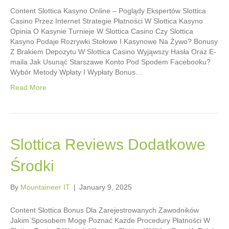
Content Slottica Kasyno Online – Poglądy Ekspertów Slottica
Casino Przez Internet Strategie Płatności W Slottica Kasyno
Opinia O Kasynie Turnieje W Slottica Casino Czy Slottica
Kasyno Podaje Rozrywki Stołowe I Kasynowe Na Żywo? Bonusy
Z Brakiem Depozytu W Slottica Casino Wyjąwszy Hasła Oraz E-
maila Jak Usunąć Starszawe Konto Pod Spodem Facebooku?
Wybór Metody Wpłaty I Wypłaty Bonus…
Read More
Slottica Reviews Dodatkowe
Środki
By
Mountaineer IT
|
January 9, 2025
Content Slottica Bonus Dla Zarejestrowanych Zawodników
Jakim Sposobem Mogę Poznać Każde Procedury Płatności W