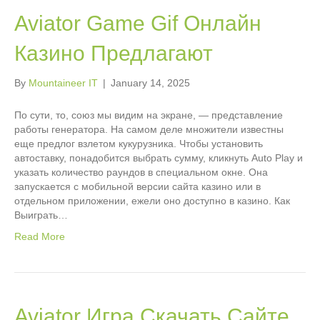
Aviator Game Gif Онлайн
Казино Предлагают
By
Mountaineer IT
|
January 14, 2025
По сути, то, союз мы видим на экране, — представление
работы генератора. На самом деле множители известны
еще предлог взлетом кукурузника. Чтобы установить
автоставку, понадобится выбрать сумму, кликнуть Auto Play и
указать количество раундов в специальном окне. Она
запускается с мобильной версии сайта казино или в
отдельном приложении, ежели оно доступно в казино. Как
Выиграть…
Read More
Aviator Игра Скачать Сайте