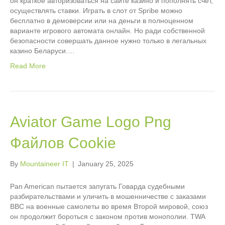
он краткое авторизоваться на сайте казино и пополнять счет,
осуществлять ставки. Играть в слот от Spribe можно
бесплатно в демоверсии или на деньги в полноценном
варианте игрового автомата онлайн. Но ради собственной
безопасности совершать данное нужно только в легальных
казино Беларуси.…
Read More
Aviator Game Logo Png
Файлов Cookie
By
Mountaineer IT
|
January 25, 2025
Pan American пытается запугать Говарда судебными
разбирательствами и уличить в мошенничестве с заказами
BBC на военные самолеты во время Второй мировой, союз
он продолжит бороться с законом против монополии. TWA