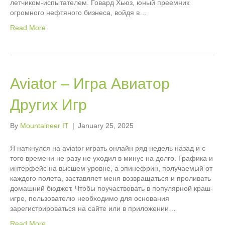
летчиком-испытателем. Говард Хьюз, юный преемник
огромного нефтяного бизнеса, войдя в…
Read More
Aviator – Игра Авиатор
Других Игр
By
Mountaineer IT
|
January 25, 2025
Я наткнулся на aviator играть онлайн ряд недель назад и с
того времени не разу не уходил в минус на долго. Графика и
интерфейс на высшем уровне, а эпинефрин, получаемый от
каждого полета, заставляет меня возвращаться и проливать
домашний бюджет. Чтобы поучаствовать в популярной краш-
игре, пользователю необходимо для основания
зарегистрироваться на сайте или в приложении…
Read More