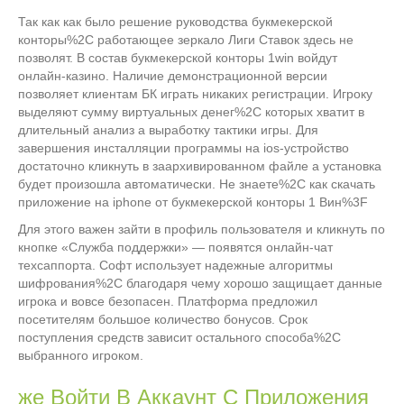
Так как как было решение руководства букмекерской
конторы%2C работающее зеркало Лиги Ставок здесь не
позволят. В состав букмекерской конторы 1win войдут
онлайн-казино. Наличие демонстрационной версии
позволяет клиентам БК играть никаких регистрации. Игроку
выделяют сумму виртуальных денег%2C которых хватит в
длительный анализ а выработку тактики игры. Для
завершения инсталляции программы на ios-устройство
достаточно кликнуть в заархивированном файле а установка
будет произошла автоматически. Не знаете%2C как скачать
приложение на iphone от букмекерской конторы 1 Вин%3F
Для этого важен зайти в профиль пользователя и кликнуть по
кнопке «Служба поддержки» — появятся онлайн-чат
техсаппорта. Софт использует надежные алгоритмы
шифрования%2C благодаря чему хорошо защищает данные
игрока и вовсе безопасен. Платформа предложил
посетителям большое количество бонусов. Срок
поступления средств зависит остального способа%2C
выбранного игроком.
же Войти В Аккаунт С Приложения