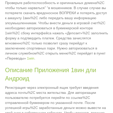
Проверьте работоспособность и оригинальных домена%2C
чтобы только нарваться” “в мошенников. В случае случае вы
потеряете скачать вредоносное ВОПРЕКИ и потерять доступ
к аккаунту 1вин%2C либо передать вашу информацию
злоумышленникам. Чтобы внести деньги в игровой счет%2C
необходимо авторизоваться в букмекерской конторе
1win%2C сбоку интерфейса нажать «Депозит»%2C заполнить
форму а подтвердить платеж. Средства зачислятся
мгновенно%2C только позволит сразу перейдут к
заключению спортивных пари. Нужно авторизоваться в
личном служебном%2C открыть меню%2C перейдет в пункт
«Переводы»
1win
.
Описание Приложения 1вин дли
Андроид
Регистрация через электронный ящик требует введения
адреса почты%2C места жительства. Для авторизации
пользователю потребуется перейти по ссылке%2C
отправленной букмекером по указанной почте. После
успешной игры%2C заработанные деньги можно вывести на
свой счет в собственном кабинете. Чтобы показать текущие