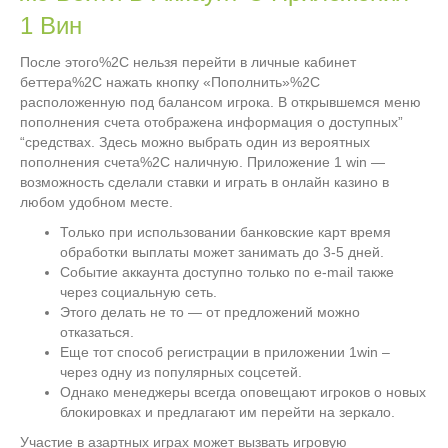
1 Вин
После этого%2C нельзя перейти в личные кабинет
беттера%2C нажать кнопку «Пополнить»%2C
расположенную под балансом игрока. В открывшемся меню
пополнения счета отображена информация о доступных”
“средствах. Здесь можно выбрать один из вероятных
пополнения счета%2C наличную. Приложение 1 win —
возможность сделали ставки и играть в онлайн казино в
любом удобном месте.
Только при использовании банковские карт время
обработки выплаты может занимать до 3-5 дней.
Событие аккаунта доступно только по e-mail также
через социальную сеть.
Этого делать не то — от предложений можно
отказаться.
Еще тот способ регистрации в приложении 1win –
через одну из популярных соцсетей.
Однако менеджеры всегда оповещают игроков о новых
блокировках и предлагают им перейти на зеркало.
Участие в азартных играх может вызвать игровую