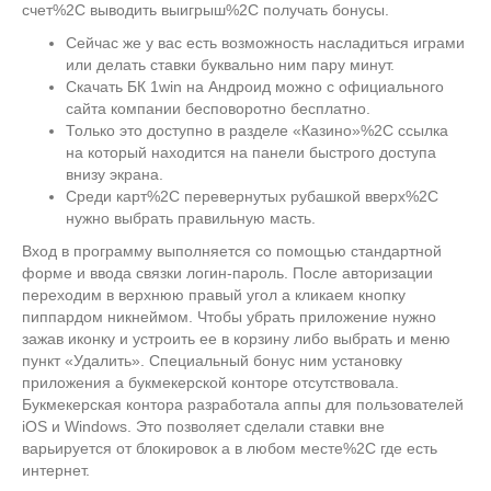
счет%2C выводить выигрыш%2C получать бонусы.
Сейчас же у вас есть возможность насладиться играми
или делать ставки буквально ним пару минут.
Скачать БК 1win на Андроид можно с официального
сайта компании бесповоротно бесплатно.
Только это доступно в разделе «Казино»%2C ссылка
на который находится на панели быстрого доступа
внизу экрана.
Среди карт%2C перевернутых рубашкой вверх%2C
нужно выбрать правильную масть.
Вход в программу выполняется со помощью стандартной
форме и ввода связки логин-пароль. После авторизации
переходим в верхнюю правый угол а кликаем кнопку
пиппардом никнеймом. Чтобы убрать приложение нужно
зажав иконку и устроить ее в корзину либо выбрать и меню
пункт «Удалить». Специальный бонус ним установку
приложения а букмекерской конторе отсутствовала.
Букмекерская контора разработала аппы для пользователей
iOS и Windows. Это позволяет сделали ставки вне
варьируется от блокировок а в любом месте%2C где есть
интернет.