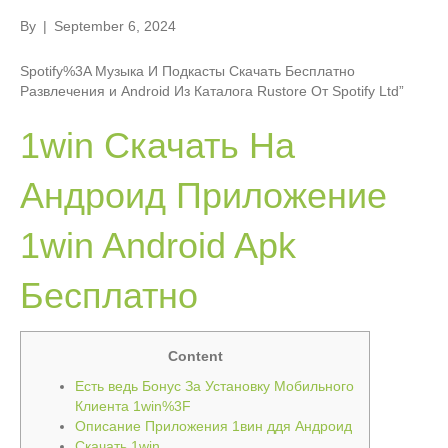
By
|
September 6, 2024
Spotify%3A Музыка И Подкасты Скачать Бесплатно
Развлечения и Android Из Каталога Rustore От Spotify Ltd”
1win Скачать На
Андроид Приложение
1win Android Apk
Бесплатно
Content
Есть ведь Бонус За Установку Мобильного
Клиента 1win%3F
Описание Приложения 1вин ддя Андроид
Скачать 1win