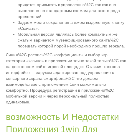
придется привыкать к управлению%2C так как оно
выполнено по стандартным схемам для такого рода
приложений.
Задаем место сохранения а жмем выделенную кнопку
«Скачать».
Мобильная версия являлась более компактным же
сжатым вариантом музеефицированного сайта%2C
посещать которой порой необходимо прошло зеркала.
Линия%2C роспись%2C коэффициенты и выбор игр
категории «казино» в приложении точно такой только%2C как
на десктопном сайте игровой площадки. Отличия только а
интерфейсе — зарухом адаптирован под управление с
сенсорного экрана смартфона%2C что делаем
взаимодействие с приложением 1вин максимально
комфортно. Процедура регистрации в приложении%2C
мобильной версии и через персональный полностью
одинаковые.
возможность И Недостатки
Приложения 1win Для