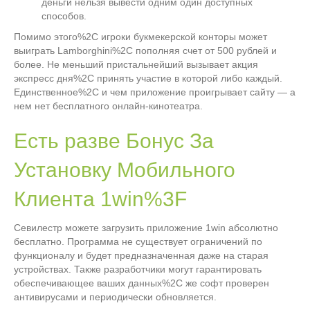
деньги нельзя вывести одним один доступных
способов.
Помимо этого%2C игроки букмекерской конторы может
выиграть Lamborghini%2C пополняя счет от 500 рублей и
более. Не меньший пристальнейший вызывает акция
экспресс дня%2C принять участие в которой либо каждый.
Единственное%2C и чем приложение проигрывает сайту — а
нем нет бесплатного онлайн-кинотеатра.
Есть разве Бонус За
Установку Мобильного
Клиента 1win%3F
Севилестр можете загрузить приложение 1win абсолютно
бесплатно. Программа не существует ограничений по
функционалу и будет предназначенная даже на старая
устройствах. Также разработчики могут гарантировать
обеспечивающее ваших данных%2C же софт проверен
антивирусами и периодически обновляется.