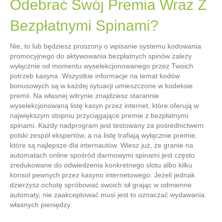
Odebrać Swój Premia Wraz Z
Bezpłatnymi Spinami?
Nie, to lub będziesz proszony o wpisanie systemu kodowania
promocyjnego do aktywowania bezpłatnych spinów zależy
wyłącznie od momentu wyselekcjonowanego przez Twoich
potrzeb kasyna. Wszystkie informacje na temat kodów
bonusowych są w każdej sytuacji umieszczone w kodeksie
premii. Na własnej witrynie znajdziesz starannie
wyselekcjonowaną listę kasyn przez internet, które oferują w
największym stopniu przyciągające premie z bezpłatnymi
spinami. Każdy nadprogram jest testowany za pośrednictwem
polski zespół ekspertów, a na listę trafiają wyłącznie premie,
które są najlepsze dla internautów. Wiesz już, że granie na
automatach online spośród darmowymi spinami jest często
zredukowane do odwiedzenia konkretnego slotu albo kilku
konsol pewnych przez kasyno internetowego. Jeżeli jednak
dzierżysz ochotę spróbować swoich sił grając w odmienne
automaty, nie zaakceptować musi jest to oznaczać wydawania
własnych pieniędzy.