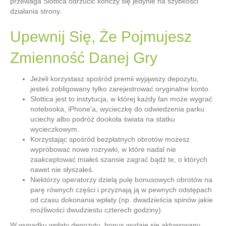
przewaga Slottica odrzucić kończy się jedynie na szybkości
działania strony.
Upewnij Się, Że Pojmujesz
Zmienność Danej Gry
Jeżeli korzystasz spośród premii wyjąwszy depozytu,
jesteś zobligowany tylko zarejestrować oryginalne konto.
Slottica jest to instytucja, w której każdy fan może wygrać
notebooka, iPhone’a, wycieczkę do odwiedzenia parku
uciechy albo podróż dookoła świata na statku
wycieczkowym.
Korzystając spośród bezpłatnych obrotów możesz
wypróbować nowe rozrywki, w które nadal nie
zaakceptować miałeś szansie zagrać bądź te, o których
nawet nie słyszałeś.
Niektórzy operatorzy dzielą pulę bonusowych obrotów na
parę równych części i przyznają ją w pewnych odstępach
od czasu dokonania wpłaty (np. dwadzieścia spinów jakie
możliwości dwudziestu czterech godziny).
W wypadku wpłaty depozytu, bonus wydaje się aktywowany