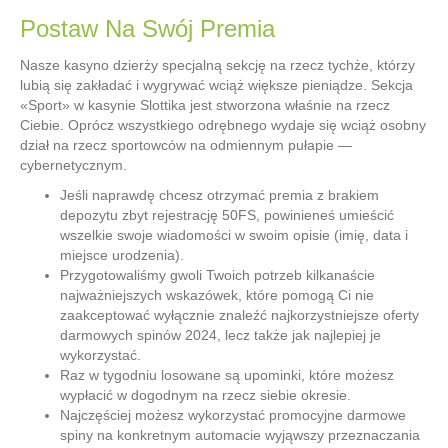
Postaw Na Swój Premia
Nasze kasyno dzierży specjalną sekcję na rzecz tychże, którzy
lubią się zakładać i wygrywać wciąż większe pieniądze. Sekcja
«Sport» w kasynie Slottika jest stworzona właśnie na rzecz
Ciebie. Oprócz wszystkiego odrębnego wydaje się wciąż osobny
dział na rzecz sportowców na odmiennym pułapie —
cybernetycznym.
Jeśli naprawdę chcesz otrzymać premia z brakiem
depozytu zbyt rejestrację 50FS, powinieneś umieścić
wszelkie swoje wiadomości w swoim opisie (imię, data i
miejsce urodzenia).
Przygotowaliśmy gwoli Twoich potrzeb kilkanaście
najważniejszych wskazówek, które pomogą Ci nie
zaakceptować wyłącznie znaleźć najkorzystniejsze oferty
darmowych spinów 2024, lecz także jak najlepiej je
wykorzystać.
Raz w tygodniu losowane są upominki, które możesz
wypłacić w dogodnym na rzecz siebie okresie.
Najczęściej możesz wykorzystać promocyjne darmowe
spiny na konkretnym automacie wyjąwszy przeznaczania