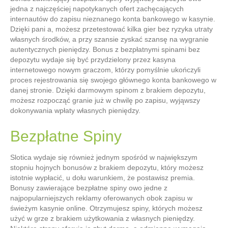
jedna z najczęściej napotykanych ofert zachęcających
internautów do zapisu nieznanego konta bankowego w kasynie.
Dzięki pani a, możesz przetestować kilka gier bez ryzyka utraty
własnych środków, a przy szansie zyskać szansę na wygranie
autentycznych pieniędzy. Bonus z bezpłatnymi spinami bez
depozytu wydaje się być przydzielony przez kasyna
internetowego nowym graczom, którzy pomyślnie ukończyli
proces rejestrowania się swojego głównego konta bankowego w
danej stronie. Dzięki darmowym spinom z brakiem depozytu,
możesz rozpocząć granie już w chwilę po zapisu, wyjąwszy
dokonywania wpłaty własnych pieniędzy.
Bezpłatne Spiny
Slotica wydaje się również jednym spośród w największym
stopniu hojnych bonusów z brakiem depozytu, który możesz
istotnie wypłacić, u dołu warunkiem, że postawisz premia.
Bonusy zawierające bezpłatne spiny owo jedne z
najpopularniejszych reklamy oferowanych obok zapisu w
świeżym kasynie online. Otrzymujesz spiny, których możesz
użyć w grze z brakiem użytkowania z własnych pieniędzy.