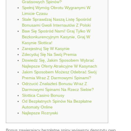
Gratisowych Spinów?
Spełnij Wymóg Obrotu Wygranymi W
Limicie Czasu
Stale Sprawdzaj Naszą Listę Spośród
Bonusami Gwoli Internautów Z Polski
Baw Się Spośród Nami! Graj Tylko W
Bezkonkurencyjnym Kasynie, Graj W
Kasynie Slottica!
Zarejestruj Się W Kasynie
Zdecyduj Się Na Swój Premia
Dowiedz Się, Jakim Sposobem Wybrać
Najlepsze Oferty Atrakcyjne W Kasynach
Jakim Sposobem Możesz Odebrać Swój
Premia Wraz Z Darmowymi Spinami?
Odrzucić Znalazłeś Bonusu Wraz Z
Darmowymi Spinami Na Rzecz Siebie?
Slottica Casino Bonusy
Od Bezpłatnych Spinów Na Bezpłatne
Automaty Online
Najlepsze Rozrywki
Bonus zawierający bezpłatne spiny wyjąwszy depozytu owo