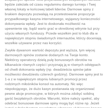
będzie zależała od czasu regulaminu danego turnieju i Twej
własnej lokaty w końcowej tabeli liderów. Darmowe spiny z
brakiem depozytu pozwalają na przetestowanie propozycje
przypadkowego kasyna internetowego, wyjąwszy konieczności
dokonywania wpłaty. Jest to doskonała możliwość na
upewnienie się, bądź warto grać w określonej witrynie tuż przy
użyciu własnych funduszy. Przede wszelkim jest to klub dla w
największym stopniu świadomych internautów, którzy doceniają
wszelkie używane przez nas korzyści.
Zwykle dywanom wartość depozytu jest wyższa, tym więcej
darmowych spinów zostanie dodanych na Twoje konto.
Niektórzy operatorzy dzielą pulę bonusowych obrotów na
kilkanaście równych części i przyznają ją w równych odstępach
od chwili dokonania wpłaty (np. dwadzieścia spinów jakie
możliwości dwudziestu czterech godziny). Darmowe spiny jest to
1-a z w największym stopniu lubianych promocji przez
rodzimych miłośników konsol na automaty. Nic więc
niepokojącego, że dużo kasyn postanawia się organizować
pewne akcje promocyjne, w których można zdobyć solidną
garść bezpłatnych obrotów. Warunki, które należy spełnić, aby
odebrać bonusowe darmowe spiny mogą być różne np. Jeżeli
jesteś subskrybentem newslettera własnego ulubionego kasyna,