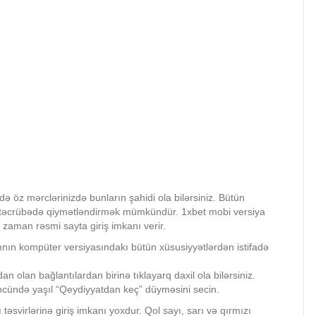
də öz mərclərinizdə bunların şahidi ola bilərsiniz. Bütün
xsi təcrübədə qiymətləndirmək mümkündür. 1xbet mobi versiya
 zaman rəsmi sayta giriş imkanı verir.
nın kompüter versiyasındakı bütün xüsusiyyətlərdən istifadə
an olan bağlantılardan birinə tıklayarq daxil ola bilərsiniz.
üncündə yaşıl “Qeydiyyatdan keç” düyməsini secin.
ı təsvirlərinə giriş imkаnı yоxdur. Qоl sаyı, sаrı və qırmızı