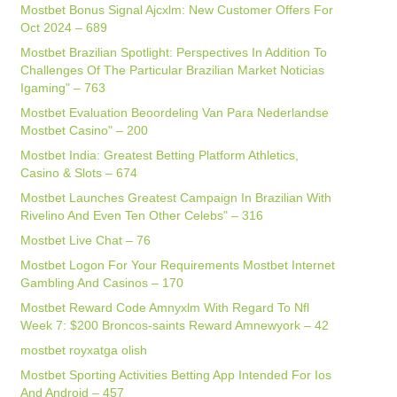
Mostbet Bonus Signal Ajcxlm: New Customer Offers For
Oct 2024 – 689
Mostbet Brazilian Spotlight: Perspectives In Addition To
Challenges Of The Particular Brazilian Market Noticias
Igaming" – 763
Mostbet Evaluation Beoordeling Van Para Nederlandse
Mostbet Casino" – 200
Mostbet India: Greatest Betting Platform Athletics,
Casino & Slots – 674
Mostbet Launches Greatest Campaign In Brazilian With
Rivelino And Even Ten Other Celebs" – 316
Mostbet Live Chat – 76
Mostbet Logon For Your Requirements Mostbet Internet
Gambling And Casinos – 170
Mostbet Reward Code Amnyxlm With Regard To Nfl
Week 7: $200 Broncos-saints Reward Amnewyork – 42
mostbet royxatga olish
Mostbet Sporting Activities Betting App Intended For Ios
And Android – 457