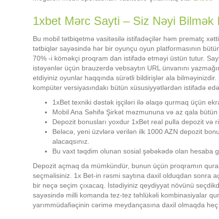
1xbet Mərc Sayti – Siz Nəyi Bilmək 
Bu mobil tətbiqetmə vasitəsilə istifadəçilər həm prematç xə
tətbiqlər sayəsində hər bir oyunçu oyun platformasının bütün 
70% -i köməkçi proqram dan istifadə etməyi üstün tutur. Saytı
istəyənlər üçün brauzerdə vebsaytın URL ünvanını yazmağınız
etdiyiniz oyunlar haqqında sürətli bildirişlər ala bilməyiniz
kompüter versiyasındakı bütün xüsusiyyətlərdən istifadə edə 
1xBet texniki dəstək işçiləri ilə əlaqə qurmaq üçün ek
Mobil Ana Səhifə Şirkət məzmununa və az qala bütün b
Depozit bonusları yoxdur 1xBet real pulla depozit və r
Beləcə, yeni üzvlərə verilən ilk 1000 AZN depozit b
alacaqsınız.
Bu vaxt təqdim olunan sosial şəbəkədə olan hesaba
Depozit açmaq da mümkündür, bunun üçün proqramın quraşdı
seçməlisiniz. 1x Bet-in rəsmi saytına daxil olduqdan sonra 
bir neçə seçim çıxacaq. İstədiyiniz qeydiyyat növünü seçdik
sayəsində milli komanda tez-tez təhlükəli kombinasiyalar qur
yarımmüdafiəçinin cərimə meydançasına daxil olmaqda heç b