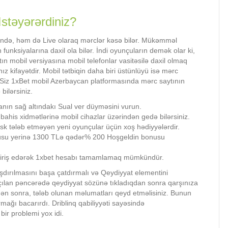
Istəyərərdiniz?
ttində, həm də Live olaraq mərclər kəsə bilər. Mükəmməl
funksiyalarına daxil ola bilər. İndi oyunçuların demək olar ki,
n mobil versiyasına mobil telefonlar vasitəsilə daxil olmaq
 kifayətdir. Mobil tətbiqin daha biri üstünlüyü isə mərc
dir. Siz 1xBet mobil Azerbaycan platformasında mərc saytının
bilərsiniz.
ranın sağ altındakı Sual ver düyməsini vurun.
ahis xidmətlərinə mobil cihazlar üzərindən gedə bilərsiniz.
isk tələb etməyən yeni oyunçular üçün xoş hədiyyələrdir.
onusu yerinə 1300 TLə qədər% 200 Hoşgeldin bonusu
 giriş edərək 1xbet hesabı tamamlamaq mümkündür.
rılmasını başa çatdırmalı və Qeydiyyat elementini
açılan pəncərədə qeydiyyat sözünə tıkladıqdan sonra qarşınıza
dən sonra, tələb olunan məlumatları qeyd etməlisiniz. Bunun
mağı bacarırdı. Driblinq qabiliyyəti sayəsində
ir problemi yox idi.