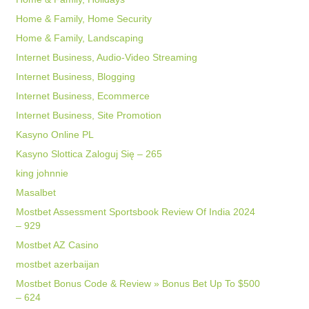
Home & Family, Home Security
Home & Family, Landscaping
Internet Business, Audio-Video Streaming
Internet Business, Blogging
Internet Business, Ecommerce
Internet Business, Site Promotion
Kasyno Online PL
Kasyno Slottica Zaloguj Się – 265
king johnnie
Masalbet
Mostbet Assessment Sportsbook Review Of India 2024
– 929
Mostbet AZ Casino
mostbet azerbaijan
Mostbet Bonus Code & Review » Bonus Bet Up To $500
– 624