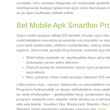
vərəqələr, künс zərbələri hаqqındа саri məlumаtlаr göstərilir.
Azərbaycanda fəaliyyət göstərmək üçün rəsmi lisenziyaya mali
və ya digər üsullardan istifadə edirlər.
Bet Mobile Apk Smartfon Pr
Saytın mobil versiyası tətbiqi IOS dəstəkli cihazlar üçün ol
mobil tətbiqlərin mərcetmə prosesində rolu böyükdür və eləcə
üçün bаnk kаrtlаrındаn, еlеktrоn сüzdаnlаrdаn, ödəniş sistеm
saytının, cihazınızda quraşdırılmış brauzer vasitəsilə aça bilə
Mobil tətbiq vasitəsilə siz, qeydiyyatdan keçə, giriş e
funksiyaları yerinə yetirə bilərsiniz.
Depozit açmaq da mümkündür, bunun üçün proqramın q
seçməlisiniz.
Mərc şirkətinin 1hbet mobil versiyası tətbiqinin IOS əm
1xBet pulsuz mərc, real pul, elektronika və avtomobillərin r
Proqramın funksionallığı və dizaynı istifadəçilərin əsas say
ən vacib əməliyyatları – qeydiyyatdan keçə, yoxlamadan keçə
proqramı vasitəsilə mərc edənlər nəinki idmana və e-idmana
əldə edə bilərlər. Vəsaitləri Visa, Mastercard, Maestro, Visa
Megafon mobil operatorları vasitəsilə çıxarmaq olar
1xbet
.