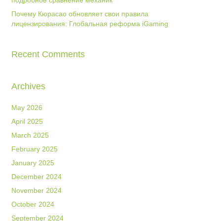
подробное сравнение механик
Почему Кюрасао обновляет свои правила
лицензирования: Глобальная реформа iGaming
Recent Comments
Archives
May 2026
April 2025
March 2025
February 2025
January 2025
December 2024
November 2024
October 2024
September 2024