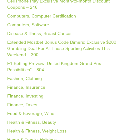
Cell Phone Play Exclusive Month-to-month Discount
Coupons – 246
Computers, Computer Certification
Computers, Software
Disease & Illness, Breast Cancer
Extended Mostbet Bonus Code Dimers: Exclusive $200
Gambling Deal For All Those Sporting Activities This
Weekend – 300
F1 Betting Preview: United Kingdom Grand Prix
Possibilities" – 804
Fashion, Clothing
Finance, Insurance
Finance, Investing
Finance, Taxes
Food & Beverage, Wine
Health & Fitness, Beauty
Health & Fitness, Weight Loss
Home & Family, Holidays