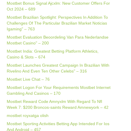
Mostbet Bonus Signal Ajcxlm: New Customer Offers For
Oct 2024 – 689
Mostbet Brazilian Spotlight: Perspectives In Addition To
Challenges Of The Particular Brazilian Market Noticias
Igaming" – 763
Mostbet Evaluation Beoordeling Van Para Nederlandse
Mostbet Casino" – 200
Mostbet India: Greatest Betting Platform Athletics,
Casino & Slots – 674
Mostbet Launches Greatest Campaign In Brazilian With
Rivelino And Even Ten Other Celebs" – 316
Mostbet Live Chat – 76
Mostbet Logon For Your Requirements Mostbet Internet
Gambling And Casinos – 170
Mostbet Reward Code Amnyxlm With Regard To Nfl
Week 7: $200 Broncos-saints Reward Amnewyork – 42
mostbet royxatga olish
Mostbet Sporting Activities Betting App Intended For Ios
And Android – 457