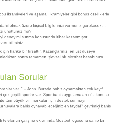
opu ikramiyeleri ve aşamalı ikramiyeler gibi bonus özelliklerle
ahil olmak üzere kişisel bilgilerinizi vermeniz gerekecektir.
izi unuttunuz mu?
iyi deneyimi sunma konusunda itibar kazanmıştır.
verebilirsiniz.
çin harika bir fırsattır. Kazançlarınızı en üst düzeye
amladıktan sonra tamamen işlevsel bir Mostbet hesabınıza
ulan Sorular
 oranlar var. ” – John. Burada bahis oynamaktan çok keyif
ri çok çeşitli sporlar var. Spor bahis uygulamaları söz konusu
site tüm büyük pill markaları için destek sunmayı
ve turnuvalara bahis oynayabileceğiniz en faydal? çevrimiçi bahis
lı telefonun çalışma ekranında Mostbet logosuna sahip bir