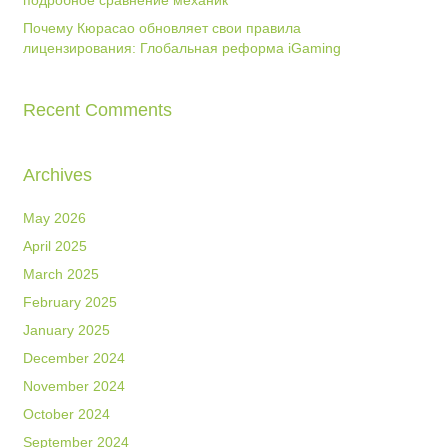
подробное сравнение механик
Почему Кюрасао обновляет свои правила
лицензирования: Глобальная реформа iGaming
Recent Comments
Archives
May 2026
April 2025
March 2025
February 2025
January 2025
December 2024
November 2024
October 2024
September 2024