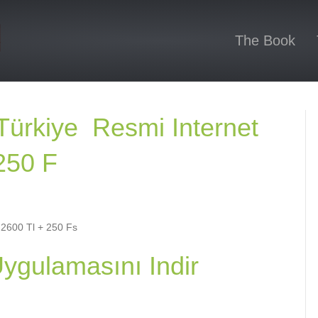
The Book
ürkiye ️ Resmi Internet
250 F
 2600 Tl + 250 Fs
ygulamasını Indir