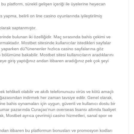
bu platform, sürekli gelişen içeriği ile üyelerine heyecan
is yapma, belirli on line casino oyunlarında iyileştirilmiş
larak saptanmıştır.
lerinde bulunan iki özelliğidir. Maç sırasında bahis çekimi ve
ırmaktadır. Mostbet sitesinde kullanıcılar istedikleri sayfalar
 yaparken dü?ünenenler hızlıca casino sayfalarına göz
 bölümüne bakabilir. Mostbet sitesi kullanıcıların aradıklarını
teye giriş yaptığınız andan itibaren aradığınız pek çok şeyi
tehlikeli olabilir ve akıllı telefonunuzu virüs ve kötü amaçlı
ağazasından indirmek her zaman tavsiye edilir. Genel olarak,
ine bahis oynamaları için uygun, güvenli ve kullanıcı dostu bir
kumar pazarında Curaçao’nun overseas lisansı altında faaliyet
rak, Mostbet ayrıca çevrimiçi casino hizmetleri, sanal spor ve
andan itibaren bu platformun bonusları ve promosyon kodları