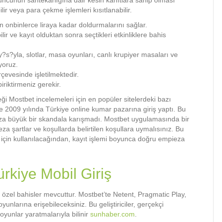
uncunun sahtekarlığına dair kesin kanıtlara sahip olması
lir veya para çekme işlemleri kısıtlanabilir.
n onbinlerce liraya kadar doldurmalarını sağlar.
ilir ve kayıt olduktan sonra seçtikleri etkinliklere bahis
y?s?yla, slotlar, masa oyunları, canlı krupiyer masaları ve
yoruz.
çevesinde işletilmektedir.
riktirmeniz gerekir.
ği Mostbet incelemeleri için en popüler sitelerdeki bazı
ve 2009 yılında Türkiye online kumar pazarına giriş yaptı. Bu
eza büyük bir skandala karışmadı. Mostbet uygulamasında bir
a şartlar ve koşullarda belirtilen koşullara uymalısınız. Bu
 için kullanılacağından, kayıt işlemi boyunca doğru empieza
rkiye Mobil Giriş
in özel bahisler mevcuttur. Mostbet’te Netent, Pragmatic Play,
unlarına erişebileceksiniz. Bu geliştiriciler, gerçekçi
i oyunlar yaratmalarıyla bilinir
sunhaber.com
.