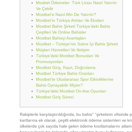
Mosbet Ödemeler: Türk Lirası Nasıl Yatırılır
Ve Çekilir
Mostbet’e Nasıl Afin De Yatırılır?
Mostbet’in Türkiye Artıları Ve Eksileri
Mostbet Bahis Şirketi Türkiye’deki Bahis
Çeşitleri Ve Online Bahisler
Mostbet Bahisçi Avantajları
Mostbet – Türkiye’nin Sobre İyi Bahis Şirketi
Müşteri Hizmetleri Ve Iletişim
Türkiye’deki Mostbet Bonusları Ve
Promosyonları
Mostbet Giriş, Kayıt, Doğrulama
Mostbet Türkiye Bahis Oranları
Mostbet’te Uluslararası Spor Etkinliklerine
Bahis Oynayabilir Miyim?
Türkiye’deki Mostbet On-line Oyunları
Mostbet Giriş Süreci
Rakiplerle karşılaştırıldığında, bu bahis” “şirketinin ofisin
kartlarına ek olarak, çeşitli elektronik ödeme sistemleri ve k
ülkelerde çok sayıda hale gelen ödeme kısıtlamalarını atlam