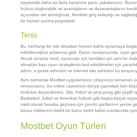
sayesinde daha da fazla kazanma şansı yakalarsınız. Bununla
hızlıca oluşturabilir ve avantajlarını ve dezavantajlarını kendi
açısından ele alındığında, Mostbet giriş kolaylığı ve sağladığ
bir hizmet sunma peşindedir.
Tenis
Bu, herhangi bir risk almadan hemen bahis oynamaya başlayab
edebileceğiniz anlamına gelir. Demo versiyonunda, oyun ger
Ancak ücretsiz mod, oyuncular için kendileri için yeni bir ma
olmadan bazı oyun stratejilerini test edebilmeleri için yarar
adımı, e-posta adresimi ve internet site adresimi bu tarayıcı
Aynı zamanda Mostbet uygulamasını cihazınıza tamamen ücrets
seviyorsanız, bu online casinonun dünya çapındaki tüm büyü
mutluluk duyacaksınız. Site, futbol ve ping-pong gibi çeşitli 
Basketbol, futbol ve Amerikan futbolu gibi başka birçok seçe
nakit olarak hesaba geçmesi için çevrim şartlarının yerine ge
bonus miktarının belirli bir katını belirli bahis oranlarında oy
Mostbet Oyun Türleri