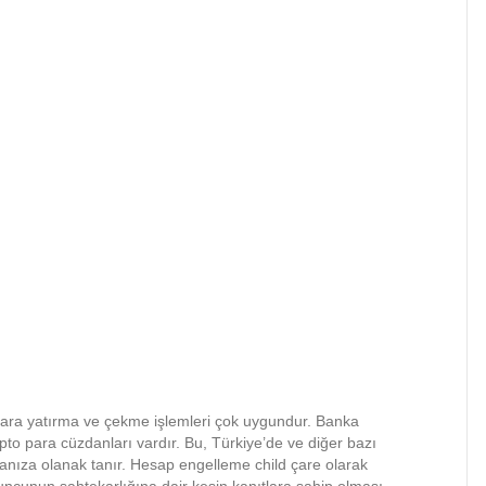
de para yatırma ve çekme işlemleri çok uygundur. Banka
ripto para cüzdanları vardır. Bu, Türkiye’de ve diğer bazı
anıza olanak tanır. Hesap engelleme child çare olarak