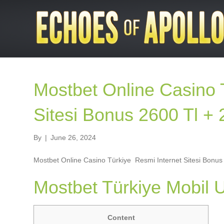
Mostbet Online Casino T
Sitesi Bonus 2600 Tl + 
By
|
June 26, 2024
Mostbet Online Casino Türkiye ️ Resmi Internet Sitesi Bonus
Mostbet Türkiye Mobil U
Content