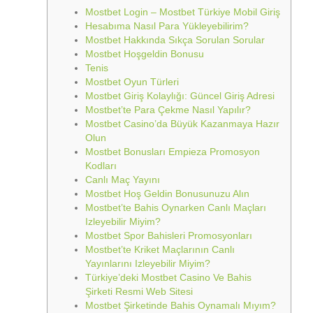
Mostbet Login – Mostbet Türkiye Mobil Giriş
Hesabıma Nasıl Para Yükleyebilirim?
Mostbet Hakkında Sıkça Sorulan Sorular
Mostbet Hoşgeldin Bonusu
Tenis
Mostbet Oyun Türleri
Mostbet Giriş Kolaylığı: Güncel Giriş Adresi
Mostbet’te Para Çekme Nasıl Yapılır?
Mostbet Casino’da Büyük Kazanmaya Hazır
Olun
Mostbet Bonusları Empieza Promosyon
Kodları
Canlı Maç Yayını
Mostbet Hoş Geldin Bonusunuzu Alın
Mostbet’te Bahis Oynarken Canlı Maçları
Izleyebilir Miyim?
Mostbet Spor Bahisleri Promosyonları
Mostbet’te Kriket Maçlarının Canlı
Yayınlarını Izleyebilir Miyim?
Türkiye’deki Mostbet Casino Ve Bahis
Şirketi Resmi Web Sitesi
Mostbet Şirketinde Bahis Oynamalı Mıyım?