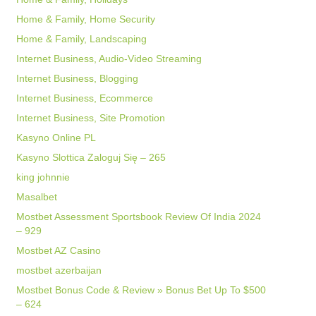
Home & Family, Home Security
Home & Family, Landscaping
Internet Business, Audio-Video Streaming
Internet Business, Blogging
Internet Business, Ecommerce
Internet Business, Site Promotion
Kasyno Online PL
Kasyno Slottica Zaloguj Się – 265
king johnnie
Masalbet
Mostbet Assessment Sportsbook Review Of India 2024
– 929
Mostbet AZ Casino
mostbet azerbaijan
Mostbet Bonus Code & Review » Bonus Bet Up To $500
– 624