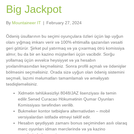
Big Jackpot
By
Mountaineer IT
|
February 27, 2024
Ödəniş üsullarının bu seçimi oyunçulara özləri üçün lap uyğun
olanı yığmaq imkanı verir və 100% ehtimalla qazanılan vəsaiti
geri götürür. Şirkət pul yatırmaq və ya çıxarmaq ötrü komissiya
almır, bu da bir ən kazino müştəriləri üçün vacibdir. Sorğu
yollamaq üçün əvvəlcə heysiyyət və ya hesabın
yoxlanılmasından keçməlisiniz. Sonra profili açmalı və ödənişlər
bölməsini seçməlisiniz. Orada sizə uyğun olan ödəniş sistemini
seçməli, lazımi məlumatları tamamlamalı və əməliyyatı
təsdiqləməlisiniz.
Xidmətin təhlükəsizliyi 8048/JAZ lisenziyası ilə təmin
edilir.Sənəd Curacao Hökumətinin Qumar Oyunları
Komissiyası tərəfindən verilib.
Bukmeker kontor tətbiqlərə alternativdən – mobil
versiyalardan istifadə etməyi təklif edir.
Hesabın qeydiyyatı zamanı bonus seçimindən asılı olaraq
mərc oyunları idman mərclərində və ya kazino