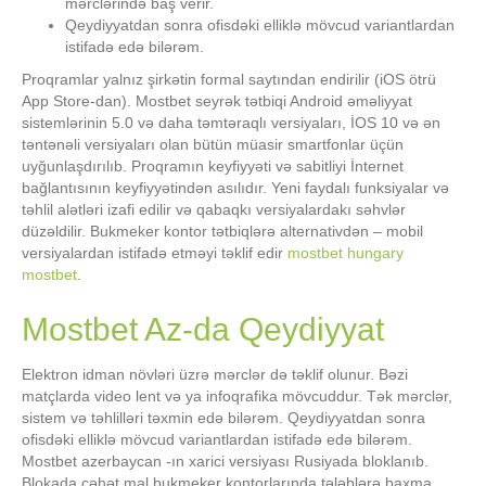
mərclərində baş verir.
Qeydiyyatdan sonra ofisdəki elliklə mövcud variantlardan
istifadə edə bilərəm.
Proqramlar yalnız şirkətin formal saytından endirilir (iOS ötrü
App Store-dan). Mostbet seyrək tətbiqi Android əməliyyat
sistemlərinin 5.0 və daha təmtəraqlı versiyaları, İOS 10 və ən
təntənəli versiyaları olan bütün müasir smartfonlar üçün
uyğunlaşdırılıb. Proqramın keyfiyyəti və sabitliyi İnternet
bağlantısının keyfiyyətindən asılıdır. Yeni faydalı funksiyalar və
təhlil alətləri izafi edilir və qabaqkı versiyalardakı səhvlər
düzəldilir. Bukmeker kontor tətbiqlərə alternativdən – mobil
versiyalardan istifadə etməyi təklif edir
mostbet hungary
mostbet
.
Mostbet Az-da Qeydiyyat
Elektron idman növləri üzrə mərclər də təklif olunur. Bəzi
matçlarda video lent və ya infoqrafika mövcuddur. Tək mərclər,
sistem və təhlilləri təxmin edə bilərəm. Qeydiyyatdan sonra
ofisdəki elliklə mövcud variantlardan istifadə edə bilərəm.
Mostbet azerbaycan -ın xarici versiyası Rusiyada bloklanıb.
Blokada cəhət mal bukmeker kontorlarında tələblərə baxma