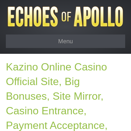
Menu
Kazino Online Casino
Official Site, Big
Bonuses, Site Mirror,
Casino Entrance,
Payment Acceptance,