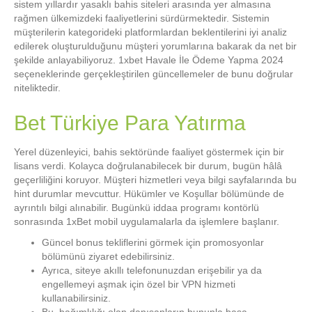
sistem yıllardır yasaklı bahis siteleri arasında yer almasına
rağmen ülkemizdeki faaliyetlerini sürdürmektedir. Sistemin
müşterilerin kategorideki platformlardan beklentilerini iyi analiz
edilerek oluşturulduğunu müşteri yorumlarına bakarak da net bir
şekilde anlayabiliyoruz. 1xbet Havale İle Ödeme Yapma 2024
seçeneklerinde gerçekleştirilen güncellemeler de bunu doğrular
niteliktedir.
Bet Türkiye Para Yatırma
Yerel düzenleyici, bahis sektöründe faaliyet göstermek için bir
lisans verdi. Kolayca doğrulanabilecek bir durum, bugün hâlâ
geçerliliğini koruyor. Müşteri hizmetleri veya bilgi sayfalarında bu
hint durumlar mevcuttur. Hükümler ve Koşullar bölümünde de
ayrıntılı bilgi alınabilir. Bugünkü iddaa programı kontörlü
sonrasında 1xBet mobil uygulamalarla da işlemlere başlanır.
Güncel bonus tekliflerini görmek için promosyonlar
bölümünü ziyaret edebilirsiniz.
Ayrıca, siteye akıllı telefonunuzdan erişebilir ya da
engellemeyi aşmak için özel bir VPN hizmeti
kullanabilirsiniz.
Bu, bağımlılığı olan danışanların bununla başa