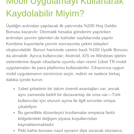
Mobil Uygulamayı Kullanarak
Kaydolabilir Miyim?
Üyeliğin ardından yapılacak ilk yatırımda %200 Hoş Geldin
Bonusu kazanılır. Otomatik hesaba gönderim yapılırken
ardından çevrim işlemleri de bahisler sayfalarında yapılır.
Kombine kuponlarla çevrim sonrasında çekim talepleri
oluşturulabilir. Bunun haricinde casino bazlı %100 Üyelik Bonusu
da alınabilir. Ayrıca kullanıcılar; Android, iOS ve Windows işletim
sistemlerine dayalı cihazlarla uyumlu olan resmi 1xbet TR mobil
uygulamaları ile para platformu kullanabirler. Cihazınıza uygun
mobil uygulamanın sürümünü seçin, indirin ve sadece birkaç
dakika içinde kurun.
1xbet şirketinin bir takım önemli avantajları var, ancak
aynı zamanda belirli bir dezavantajı de uma var—Türk
kullanıcılar için oturum açma ile ilgili sorunlar ortaya
çıkabiliyor.
Bu genellikle düzenleyici kısıtlamalar empieza farklı
bölgelerdeki değişen piyasa koşullarından
kaynaklanmaktadır.
Peki bahis borsası nasıl oynanır diye soracak olursanız,