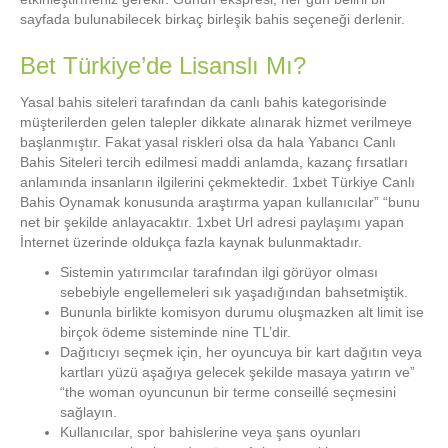
sayfada bulunabilecek birkaç birleşik bahis seçeneği derlenir.
Bet Türkiye’de Lisanslı Mı?
Yasal bahis siteleri tarafından da canlı bahis kategorisinde
müşterilerden gelen talepler dikkate alınarak hizmet verilmeye
başlanmıştır. Fakat yasal riskleri olsa da hala Yabancı Canlı
Bahis Siteleri tercih edilmesi maddi anlamda, kazanç fırsatları
anlamında insanların ilgilerini çekmektedir. 1xbet Türkiye Canlı
Bahis Oynamak konusunda araştırma yapan kullanıcılar” “bunu
net bir şekilde anlayacaktır. 1xbet Url adresi paylaşımı yapan
İnternet üzerinde oldukça fazla kaynak bulunmaktadır.
Sistemin yatırımcılar tarafından ilgi görüyor olması
sebebiyle engellemeleri sık yaşadığından bahsetmiştik.
Bununla birlikte komisyon durumu oluşmazken alt limit ise
birçok ödeme sisteminde nine TL’dir.
Dağıtıcıyı seçmek için, her oyuncuya bir kart dağıtın veya
kartları yüzü aşağıya gelecek şekilde masaya yatırın ve”
“the woman oyuncunun bir terme conseillé seçmesini
sağlayın.
Kullanıcılar, spor bahislerine veya şans oyunları