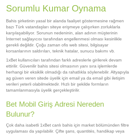
Sorumlu Kumar Oynama
Bahis şirketinin yasal bir alanda faaliyet göstermesine rağmen
bazı Türk vatandaşları siteye erişmeye çalışırken zorluklarla
karşılaşabiliyor. Sorunun nedeninin, alan adının müşterinin
İnternet sağlayıcısı tarafından engellenmesi olması kesinlikle
gerekli değildir. Çoğu zaman ofis web sitesi, bilgisayar
korsanlarının saldırıları, teknik hatalar, sunucu bakımı vb.
1xBet kullanıcıları tarafından farklı adreslerle girilerek devam
ettirilir. Güvenilir bahis sitesi olmasının yanı sıra işlemlerde
herhangi bir eksiklik olmadığı da rahatlıkla söylenebilir. Altyapıyla
ag güven veren sitede üyelik için email ya da email gibi iletişim
verileri yeterli olabilmektedir. Hızlı bir şekilde formların
tamamlanmasıyla üyelik gerçekleştirilir.
Bet Mobil Giriş Adresi Nereden
Bulunur?
Çok daha isabetli 1xBet canlı bahis için market bölümünden filtre
uygulaması da yapılabilir. Çifte şans, quantités, handikap veya