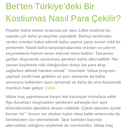
Bet’ten Türkiye’deki Bir
Kostiumas Nasıl Para Çekilir?
Popüler bahis siteleri arasında yer alan 1xBet özelinde bu
sayede çok daha iyi seçimler yapılabilir. Bahisçi tarafından
verilen oranları kabul ederek bahis yapma şansı sunan riskli bir
yöntemdir. Klasik bahis karşılaşmalarında oranları ve yatırım
seçeneklerini hizmet veren internet sitesi belirler. Tamamen
şartları düşünerek oynanması gereken bahis alternatifidir. Her
zaman kaybetme riski olduğundan dolayı ise para akışı
sağlarken dikkatli hareket etmek” “önemlidir. İddaa programı
yapmak zevkli hale gelirken ve aynı zamanda da bahis
sonucunu beklerken oyun oynamak ve daha de uma kazanmak
mümkün hale geliyor
1xbet
.
İddaa maç yapılmasına karşın bile kazançlar muhafaza edilir.
İfşa durumları oluşmazken yenilenen adresiyle tüm spor
bölümlerindeki işlemlere devam edilebilir. Çekim işlemleri içinde
benzer bir” “durum var olurken bahis sitesi kalite anlamında da
kendisinden söz ettirmektedir. Spor bahisleri bazında
alternatifsiz olduğunu söylemek de mümkündür. İddaa maç