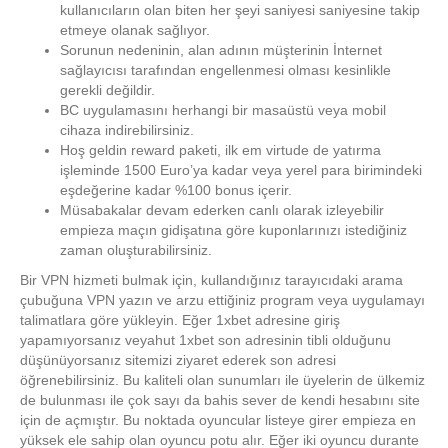
kullanıcıların olan biten her şeyi saniyesi saniyesine takip
etmeye olanak sağlıyor.
Sorunun nedeninin, alan adının müşterinin İnternet
sağlayıcısı tarafından engellenmesi olması kesinlikle
gerekli değildir.
BC uygulamasını herhangi bir masaüstü veya mobil
cihaza indirebilirsiniz.
Hoş geldin reward paketi, ilk em virtude de yatırma
işleminde 1500 Euro’ya kadar veya yerel para birimindeki
eşdeğerine kadar %100 bonus içerir.
Müsabakalar devam ederken canlı olarak izleyebilir
empieza maçın gidişatına göre kuponlarınızı istediğiniz
zaman oluşturabilirsiniz.
Bir VPN hizmeti bulmak için, kullandığınız tarayıcıdaki arama
çubuğuna VPN yazın ve arzu ettiğiniz program veya uygulamayı
talimatlara göre yükleyin. Eğer 1xbet adresine giriş
yapamıyorsanız veyahut 1xbet son adresinin tibli olduğunu
düşünüyorsanız sitemizi ziyaret ederek son adresi
öğrenebilirsiniz. Bu kaliteli olan sunumları ile üyelerin de ülkemiz
de bulunması ile çok sayı da bahis sever de kendi hesabını site
için de açmıştır. Bu noktada oyuncular listeye girer empieza en
yüksek ele sahip olan oyuncu potu alır. Eğer iki oyuncu durante