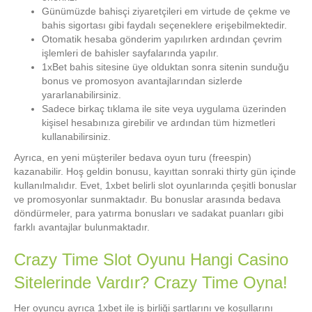
Günümüzde bahisçi ziyaretçileri em virtude de çekme ve
bahis sigortası gibi faydalı seçeneklere erişebilmektedir.
Otomatik hesaba gönderim yapılırken ardından çevrim
işlemleri de bahisler sayfalarında yapılır.
1xBet bahis sitesine üye olduktan sonra sitenin sunduğu
bonus ve promosyon avantajlarından sizlerde
yararlanabilirsiniz.
Sadece birkaç tıklama ile site veya uygulama üzerinden
kişisel hesabınıza girebilir ve ardından tüm hizmetleri
kullanabilirsiniz.
Ayrıca, en yeni müşteriler bedava oyun turu (freespin)
kazanabilir. Hoş geldin bonusu, kayıttan sonraki thirty gün içinde
kullanılmalıdır. Evet, 1xbet belirli slot oyunlarında çeşitli bonuslar
ve promosyonlar sunmaktadır. Bu bonuslar arasında bedava
döndürmeler, para yatırma bonusları ve sadakat puanları gibi
farklı avantajlar bulunmaktadır.
Crazy Time Slot Oyunu Hangi Casino
Sitelerinde Vardır? Crazy Time Oyna!
Her oyuncu ayrıca 1xbet ile iş birliği şartlarını ve koşullarını