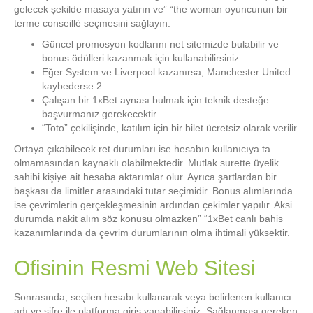
gelecek şekilde masaya yatırın ve” “the woman oyuncunun bir
terme conseillé seçmesini sağlayın.
Güncel promosyon kodlarını net sitemizde bulabilir ve
bonus ödülleri kazanmak için kullanabilirsiniz.
Eğer System ve Liverpool kazanırsa, Manchester United
kaybederse 2.
Çalışan bir 1xBet aynası bulmak için teknik desteğe
başvurmanız gerekecektir.
“Toto” çekilişinde, katılım için bir bilet ücretsiz olarak verilir.
Ortaya çıkabilecek ret durumları ise hesabın kullanıcıya ta
olmamasından kaynaklı olabilmektedir. Mutlak surette üyelik
sahibi kişiye ait hesaba aktarımlar olur. Ayrıca şartlardan bir
başkası da limitler arasındaki tutar seçimidir. Bonus alımlarında
ise çevrimlerin gerçekleşmesinin ardından çekimler yapılır. Aksi
durumda nakit alım söz konusu olmazken” “1xBet canlı bahis
kazanımlarında da çevrim durumlarının olma ihtimali yüksektir.
Ofisinin Resmi Web Sitesi
Sonrasında, seçilen hesabı kullanarak veya belirlenen kullanıcı
adı ve şifre ile platforma giriş yapabilirsiniz. Sağlanması gereken