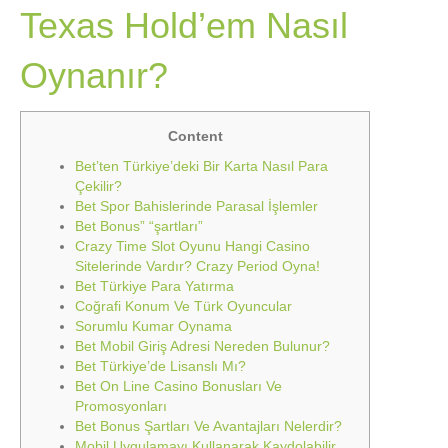
Texas Hold’em Nasıl
Oynanır?
Content
Bet’ten Türkiye’deki Bir Karta Nasıl Para
Çekilir?
Bet Spor Bahislerinde Parasal İşlemler
Bet Bonus” “şartları”
Crazy Time Slot Oyunu Hangi Casino
Sitelerinde Vardır? Crazy Period Oyna!
Bet Türkiye Para Yatırma
Coğrafi Konum Ve Türk Oyuncular
Sorumlu Kumar Oynama
Bet Mobil Giriş Adresi Nereden Bulunur?
Bet Türkiye’de Lisanslı Mı?
Bet On Line Casino Bonusları Ve
Promosyonları
Bet Bonus Şartları Ve Avantajları Nelerdir?
Mobil Uygulamayı Kullanarak Kaydolabilir