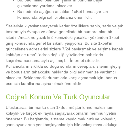
çıkmalarına yardımcı olacaktır.
Bu nedenle aşağıda anlatılan 1xBet bonus şartları
konusunda bilgi sahibi olmanız önemlidir.
Siteleriyle kıyaslanamayacak kadar özelliklere sahip, sade ve şık
tasarımıyla Avrupa ve dünya genelinde bir numara olan bir
sitedir. Ancak ne yazık ki ülkemizdeki yasaklar yüzünden 1xbet
giriş konusunda genel bir sıkıntı yaşıyoruz. Bu site 1xbet’in
güncellenen adreslerini sizlere 7/24 paylaşmak ve erişime kapalı
kaldığın de uma” “adres değikliği yüzünden bahislerin
kaçırılmaması amacıyla açılmış bir İnternet sitesidir.
Kullanıcıların sıklıkla sorduğu soruların cevapları, sitenin işleyişi
ve bonusların tahakkuku hakkında bilgi edinmenize yardımcı
olacaktır. Beklenmedik durumlarla karşılaşmamak için, bonus
esencia kurallarına aşina olmak önemlidir.
Coğrafi Konum Ve Türk Oyuncular
Uluslararası bir marka olan 1xBet, müşterilerine maksimum
kolaylık ve birçok ek fayda sağlayarak onların memnuniyetini
önemser. Bu bağlamda, sisteme kaydolmak hızlı ve kolaydır,
şans oyunlarına yeni başlayanlar için bile anlaşılması oldukça