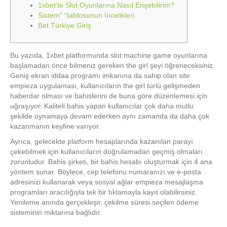
1xbet’te Slot Oyunlarına Nasıl Erişebilirim?
Sistem” “tablosunun İncelikleri
Bet Türkiye Giriş
Bu yazıda, 1xbet platformunda slot machine game oyunlarına
başlamadan önce bilmeniz gereken the girl şeyi öğreneceksiniz.
Geniş ekran iddaa programı imkanına da sahip olan site
empieza uygulaması, kullanıcıların the girl türlü gelişmeden
haberdar olması ve bahislerini de buna göre düzenlemesi için
uğraşıyor. Kaliteli bahis yapan kullanıcılar çok daha mutlu
şekilde oynamaya devam ederken aynı zamanda da daha çok
kazanmanın keyfine varıyor.
Ayrıca, gelecekte platform hesaplarında kazanılan parayı
çekebilmek için kullanıcıların doğrulamadan geçmiş olmaları
zorunludur. Bahis şirketi, bir bahis hesabı oluşturmak için 4 ana
yöntem sunar. Böylece, cep telefonu numaranızı ve e-posta
adresinizi kullanarak veya sosyal ağlar empieza mesajlaşma
programları aracılığıyla tek bir tıklamayla kayıt olabilirsiniz.
Yenileme anında gerçekleşir, çekilme süresi seçilen ödeme
sisteminin miktarına bağlıdır.