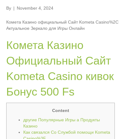
By
|
November 4, 2024
Комета Казино официальный Сайт Kometa Casino%2C
Актуальное Зеркало для Игры Онлайн
Комета Казино
Официальный Сайт
Kometa Casino кивок
Бонус 500 Fs
Content
другие Популярные Игры а Продукты
Казино
Как связался Со Службой помощи Kometa
Casino%3F