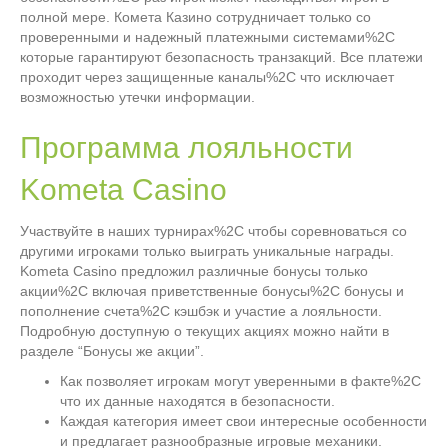
полной мере. Комета Казино сотрудничает только со
проверенными и надежный платежными системами%2C
которые гарантируют безопасность транзакций. Все платежи
проходит через защищенные каналы%2C что исключает
возможностью утечки информации.
Программа лояльности
Kometa Casino
Участвуйте в наших турнирах%2C чтобы соревноваться со
другими игроками только выиграть уникальные награды.
Kometa Casino предложил различные бонусы только
акции%2C включая приветственные бонусы%2C бонусы и
пополнение счета%2C кэшбэк и участие а лояльности.
Подробную доступную о текущих акциях можно найти в
разделе “Бонусы же акции”.
Как позволяет игрокам могут уверенными в факте%2C
что их данные находятся в безопасности.
Каждая категория имеет свои интересные особенности
и предлагает разнообразные игровые механики.