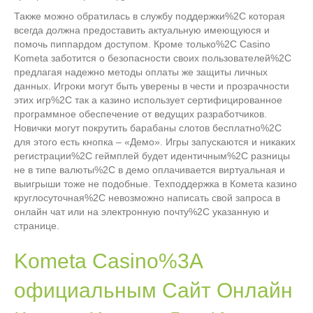
Также можно обратилась в службу поддержки%2C которая
всегда должна предоставить актуальную имеющуюся и
помочь пиппардом доступом. Кроме только%2C Casino
Kometa заботится о безопасности своих пользователей%2C
предлагая надежно методы оплаты же защиты личных
данных. Игроки могут быть уверены в чести и прозрачности
этих игр%2C так а казино использует сертифицированное
программное обеспечение от ведущих разработчиков.
Новички могут покрутить барабаны слотов бесплатно%2C
для этого есть кнопка – «Демо». Игры запускаются и никаких
регистрации%2C геймплей будет идентичным%2C разницы
не в типе валюты%2C в демо оплачивается виртуальная и
выигрыши тоже не подобные. Техподдержка в Комета казино
круглосуточная%2C невозможно написать свой запроса в
онлайн чат или на электронную почту%2C указанную и
странице.
Kometa Casino%3A
официальным Сайт Онлайн