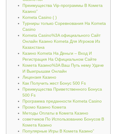
Преимущества Vip-программы В Комета
Казино”
Kometa Casino ( )
Турниры только Соревнования На Kometa
Casino
Kometa Casino%3A официального Сайт
Онлайн Казино Kometa Для Игроков Из
Казахстана
Казино Kometa На Деньги – Вход И
Регистрация На Официальном Сайте
Комета Казино%3A Ваш Путь нему Удаче
И Выигрышам Онлайн
Лицензия Казино
Как Получить жест Бонус 500 Fs
Преимущества Приветственного Бонуса
500 Fs
Программа преданности Kometa Casino
Промо Казино Комета
Методы Оплаты в Комета Казино
советчиков По Использованию Бонусов В
Комета Казино
Популярные Игры В Комета Казино”