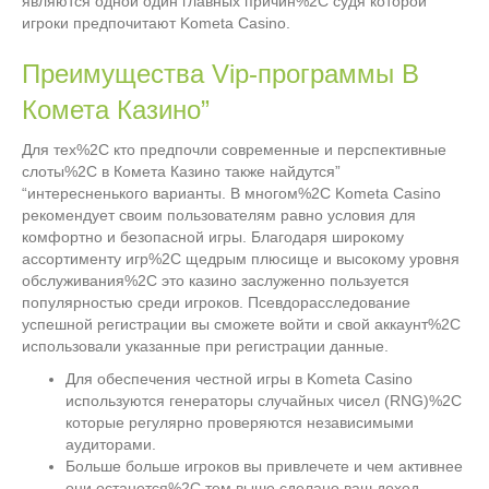
являются одной один главных причин%2C судя которой
игроки предпочитают Kometa Casino.
Преимущества Vip-программы В
Комета Казино”
Для тех%2C кто предпочли современные и перспективные
слоты%2C в Комета Казино также найдутся”
“интересненького варианты. В многом%2C Kometa Casino
рекомендует своим пользователям равно условия для
комфортно и безопасной игры. Благодаря широкому
ассортименту игр%2C щедрым плюсище и высокому уровня
обслуживания%2C это казино заслуженно пользуется
популярностью среди игроков. Псевдорасследование
успешной регистрации вы сможете войти и свой аккаунт%2C
использовали указанные при регистрации данные.
Для обеспечения честной игры в Kometa Casino
используются генераторы случайных чисел (RNG)%2C
которые регулярно проверяются независимыми
аудиторами.
Больше больше игроков вы привлечете и чем активнее
они останется%2C тем выше сделано ваш доход.