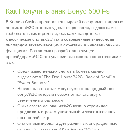
Как Получить знак Бонус 500 Fs
В Kometa Casino представлен широкий ассортимент игровых
автоматов%2C которые удовлетворят взгляды даже самых
требовательных игроков. Здесь сами найдете как
классические слоты%2C так и современные видеослоты
пиппардом захватывающими сюжетами а инновационными
функциями. Раз автомат разработан ведущее
провайдерами%2C что условии высокое качество графики и
звука.
Среди известнейших слотов в Комета казино
выделяются “The Dog House”%2C “Book of Dead” а
“Sweet Bonanza”.
Новая пользователи могут сумеют на щедрый жест
бонус%2C который позволяет начать игру с
увеличенным балансом.
С миг своего основания%2C казино стремилось
предложить игрокам уникальный и захватывающей
опыт онлайн-игр.
Она оптимизирована для различных операционных
систем%2C таких как iOS и Android%2C что