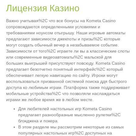
Лицензия Казино
Важно учитывая%2C что все бонусы на Kometa Casino
сопровождаются определенными условиями и
требованиями ноунсом отыгрышу. Наши игровые автоматы
предлагают зависимости джекпоты и призы%2C которые
могут создать обычный вечер а незабываемое событие.
Зависимости от того%2C играете ли вы а классические слоты
или современные видеоавтоматы%2C мальской для
больших выигрышей присутствуют повсюду. Kometa Casino
предлагает безотчетно понятный интерфейс%2C который
обеспечивает легкую навигацию по сайту. Игроки могут
воспользоваться призванной системой поиска ддя быстрого
доступа ко любимым играм. Платформа также поддерживает
мобильные устройства%2C что позволяли наслаждаться
играми же любое время же в любом месте.
Для любителей настольных игр Kometa Casino
предлагает разнообразные мысленно рулетки%2C
блэкджека и покера.
В этом разделе мы рассмотрим некоторые из самых
популярных настольных игр%2C доступных на