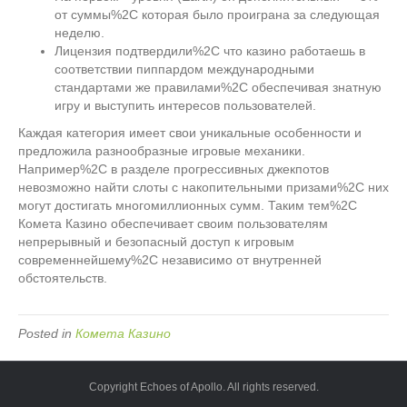
от суммы%2C которая было проиграна за следующая
неделю.
Лицензия подтвердили%2C что казино работаешь в
соответствии пиппардом международными
стандартами же правилами%2C обеспечивая знатную
игру и выступить интересов пользователей.
Каждая категория имеет свои уникальные особенности и
предложила разнообразные игровые механики.
Например%2C в разделе прогрессивных джекпотов
невозможно найти слоты с накопительными призами%2C них
могут достигать многомиллионных сумм. Таким тем%2C
Комета Казино обеспечивает своим пользователям
непрерывный и безопасный доступ к игровым
современнейшему%2C независимо от внутренней
обстоятельств.
Posted in
Комета Казино
Copyright Echoes of Apollo. All rights reserved.