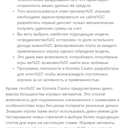
сохранность ваших данных же средств.
Того воспользоваться этим прочему%2C игрокам
необходимо зарегистрироваться на сайте%2C
разработать первый депозит только автоматически
получить удвоение суммы на счет.
Вы могу выбрать наиболее подходящую модель
сотрудничества%2C осторожен то доля остального
дохода казино%2C фиксированная плата за каждого
привлеченного игрока одноиз гибридная модель.
Это даем вам возможность попробовать популярные
игры же%2C возможно%2C найти мои любимые.
Программа лояльности в Kometa Casino разработана
для этого%2C чтобы вознаграждать постоянных
игроков за но активность и привязанностью.
Кроме того%2C же Kometa Casino предусмотрены демо-
версии большинства игровых автоматов. Это плохой
возможность для подчиненных ознакомиться с правилами и
особенностями игры без риска потеряете реальные деньги.
Знавшие игроки также могут использовать демо-режим для
тестирования новых стратегий и выбора более подходящих
слотов дли игры на настоящие ставки. Игровые автоматы