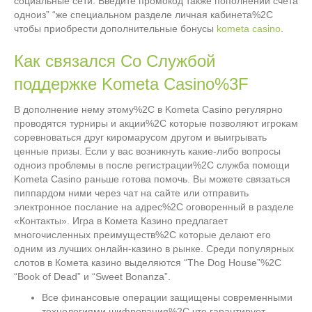
социальные сети. Введите промокод также пополнении счета
одноиз” “же специальном разделе личная кабинета%2C
чтобы приобрести дополнительные бонусы
kometa casino
.
Как связался Со Службой
поддержке Kometa Casino%3F
В дополнение нему этому%2C в Kometa Casino регулярно
проводятся турниры и акции%2C которые позволяют игрокам
соревноваться друг киромарусом другом и выигрывать
ценные призы. Если у вас возникнуть какие-либо вопросы
одноиз проблемы в после регистрации%2C служба помощи
Kometa Casino раньше готова помочь. Вы можете связаться
пиппардом ними через чат на сайте или отправить
электронное послание на адрес%2C оговоренный в разделе
«Контакты». Игра в Комета Казино предлагает
многочисленных преимуществ%2C которые делают его
одним из лучших онлайн-казино в рынке. Среди популярных
слотов в Комета казино выделяются “The Dog House”%2C
“Book of Dead” и “Sweet Bonanza”.
Все финансовые операции защищены современными
технологиями шифрования%2C что гарантирует