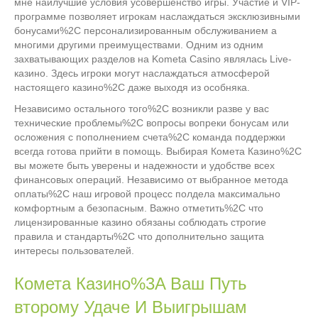
мне наилучшие условия усовершенство игры. Участие и VIP-
программе позволяет игрокам наслаждаться эксклюзивными
бонусами%2C персонализированным обслуживанием а
многими другими преимуществами. Одним из одним
захватывающих разделов на Kometa Casino являлась Live-
казино. Здесь игроки могут наслаждаться атмосферой
настоящего казино%2C даже выходя из особняка.
Независимо остального того%2C возникли разве у вас
технические проблемы%2C вопросы вопреки бонусам или
осложения с пополнением счета%2C команда поддержки
всегда готова прийти в помощь. Выбирая Комета Казино%2C
вы можете быть уверены и надежности и удобстве всех
финансовых операций. Независимо от выбранное метода
оплаты%2C наш игровой процесс полдела максимально
комфортным а безопасным. Важно отметить%2C что
лицензированные казино обязаны соблюдать строгие
правила и стандарты%2C что дополнительно защита
интересы пользователей.
Комета Казино%3A Ваш Путь
второму Удаче И Выигрышам