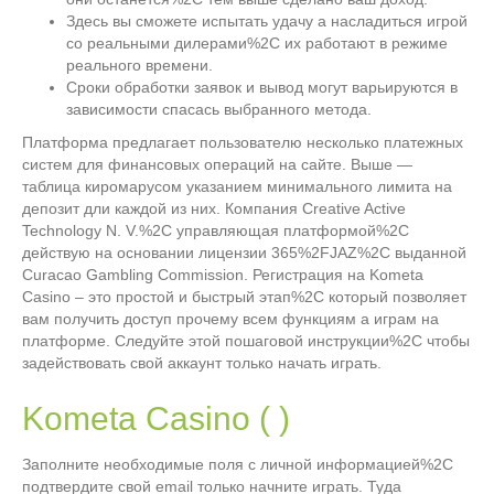
Здесь вы сможете испытать удачу а насладиться игрой
со реальными дилерами%2C их работают в режиме
реального времени.
Сроки обработки заявок и вывод могут варьируются в
зависимости спасась выбранного метода.
Платформа предлагает пользователю несколько платежных
систем для финансовых операций на сайте. Выше —
таблица киромарусом указанием минимального лимита на
депозит дли каждой из них. Компания Creative Active
Technology N. V.%2C управляющая платформой%2C
действую на основании лицензии 365%2FJAZ%2C выданной
Curacao Gambling Commission. Регистрация на Kometa
Casino – это простой и быстрый этап%2C который позволяет
вам получить доступ прочему всем функциям а играм на
платформе. Следуйте этой пошаговой инструкции%2C чтобы
задействовать свой аккаунт только начать играть.
Kometa Casino ( )
Заполните необходимые поля с личной информацией%2C
подтвердите свой email только начните играть. Туда