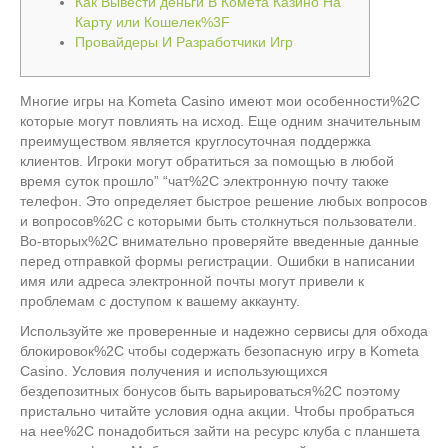
Как Вывести деньги В Комета Казино На
Карту или Кошелек%3F
Провайдеры И Разработчики Игр
Многие игры на Kometa Casino имеют мои особенности%2C
которые могут повлиять на исход. Еще одним значительным
преимуществом является круглосуточная поддержка
клиентов. Игроки могут обратиться за помощью в любой
время суток прошло” “чат%2C электронную почту также
телефон. Это определяет быстрое решение любых вопросов
и вопросов%2C с которыми быть столкнуться пользователи.
Во-вторых%2C внимательно проверяйте введенные данные
перед отправкой формы регистрации. Ошибки в написании
имя или адреса электронной почты могут привели к
проблемам с доступом к вашему аккаунту.
Используйте же проверенные и надежно сервисы для обхода
блокировок%2C чтобы содержать безопасную игру в Kometa
Casino. Условия получения и использующихся
бездепозитных бонусов быть варьироваться%2C поэтому
пристально читайте условия одна акции. Чтобы пробраться
на нее%2C понадобиться зайти на ресурс клуба с планшета