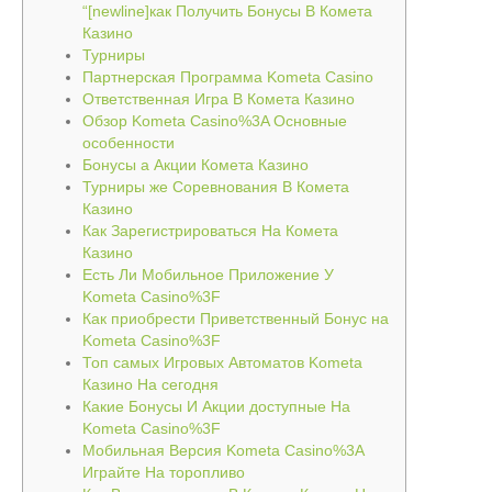
“[newline]как Получить Бонусы В Комета
Казино
Турниры
Партнерская Программа Kometa Casino
Ответственная Игра В Комета Казино
Обзор Kometa Casino%3A Основные
особенности
Бонусы а Акции Комета Казино
Турниры же Соревнования В Комета
Казино
Как Зарегистрироваться На Комета
Казино
Есть Ли Мобильное Приложение У
Kometa Casino%3F
Как приобрести Приветственный Бонус на
Kometa Casino%3F
Топ самых Игровых Автоматов Kometa
Казино На сегодня
Какие Бонусы И Акции доступные На
Kometa Casino%3F
Мобильная Версия Kometa Casino%3A
Играйте На торопливо