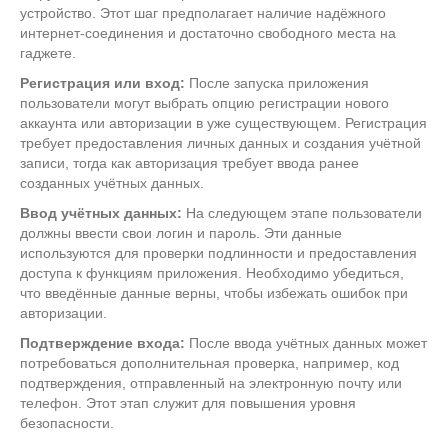
устройство. Этот шаг предполагает наличие надёжного
интернет-соединения и достаточно свободного места на
гаджете.
Регистрация или вход:
После запуска приложения
пользователи могут выбрать опцию регистрации нового
аккаунта или авторизации в уже существующем. Регистрация
требует предоставления личных данных и создания учётной
записи, тогда как авторизация требует ввода ранее
созданных учётных данных.
Ввод учётных данных:
На следующем этапе пользователи
должны ввести свои логин и пароль. Эти данные
используются для проверки подлинности и предоставления
доступа к функциям приложения. Необходимо убедиться,
что введённые данные верны, чтобы избежать ошибок при
авторизации.
Подтверждение входа:
После ввода учётных данных может
потребоваться дополнительная проверка, например, код
подтверждения, отправленный на электронную почту или
телефон. Этот этап служит для повышения уровня
безопасности.