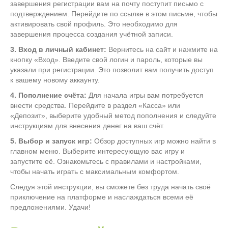
завершения регистрации вам на почту поступит письмо с
подтверждением. Перейдите по ссылке в этом письме, чтобы
активировать свой профиль. Это необходимо для
завершения процесса создания учётной записи.
3. Вход в личный кабинет:
Вернитесь на сайт и нажмите на
кнопку «Вход». Введите свой логин и пароль, которые вы
указали при регистрации. Это позволит вам получить доступ
к вашему новому аккаунту.
4. Пополнение счёта:
Для начала игры вам потребуется
внести средства. Перейдите в раздел «Касса» или
«Депозит», выберите удобный метод пополнения и следуйте
инструкциям для внесения денег на ваш счёт.
5. Выбор и запуск игр:
Обзор доступных игр можно найти в
главном меню. Выберите интересующую вас игру и
запустите её. Ознакомьтесь с правилами и настройками,
чтобы начать играть с максимальным комфортом.
Следуя этой инструкции, вы сможете без труда начать своё
приключение на платформе и наслаждаться всеми её
предложениями. Удачи!