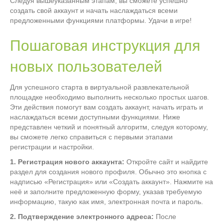
Следуя вышеуказанным этапам, вы сможете успешно
создать свой аккаунт и начать наслаждаться всеми
предложенными функциями платформы. Удачи в игре!
Пошаговая инструкция для
новых пользователей
Для успешного старта в виртуальной развлекательной
площадке необходимо выполнить несколько простых шагов.
Эти действия помогут вам создать аккаунт, начать играть и
наслаждаться всеми доступными функциями. Ниже
представлен четкий и понятный алгоритм, следуя которому,
вы сможете легко справиться с первыми этапами
регистрации и настройки.
1. Регистрация нового аккаунта:
Откройте сайт и найдите
раздел для создания нового профиля. Обычно это кнопка с
надписью «Регистрация» или «Создать аккаунт». Нажмите на
неё и заполните предложенную форму, указав требуемую
информацию, такую как имя, электронная почта и пароль.
2. Подтверждение электронного адреса:
После