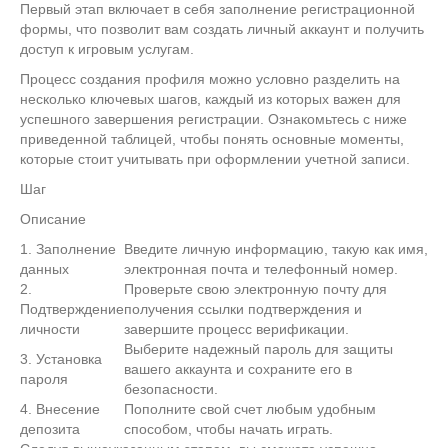
Первый этап включает в себя заполнение регистрационной
формы, что позволит вам создать личный аккаунт и получить
доступ к игровым услугам.
Процесс создания профиля можно условно разделить на
несколько ключевых шагов, каждый из которых важен для
успешного завершения регистрации. Ознакомьтесь с ниже
приведенной таблицей, чтобы понять основные моменты,
которые стоит учитывать при оформлении учетной записи.
Шаг
Описание
1. Заполнение
Введите личную информацию, такую как имя,
данных
электронная почта и телефонный номер.
2.
Проверьте свою электронную почту для
Подтверждение
получения ссылки подтверждения и
личности
завершите процесс верификации.
Выберите надежный пароль для защиты
3. Установка
вашего аккаунта и сохраните его в
пароля
безопасности.
4. Внесение
Пополните свой счет любым удобным
депозита
способом, чтобы начать играть.